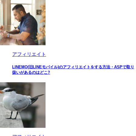
アフィリエイト
LINEMO(旧LINEモバイル)のアフィリエイトをする方法・ASPで取り
扱いがあるのはどこ?