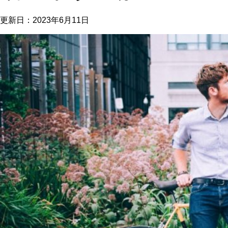
更新日：
2023年6月11日