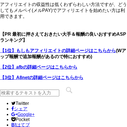
アフィリエイトの収益性は低くわずらわしい方法ですが、どう
してもメルペイ(メルPAY)でアフィリエイトを始めたい方は利
用できます。
【PR 最初に押さえておきたい大手＆報酬の良いおすすめASP
ランキング】
【1位】もしもアフィリエイトの詳細ページはこちらから
(Wア
ップ報酬で追加報酬があるので特におすすめ)
【2位】afbの詳細ページはこちらから
【3位】A8netの詳細ページはこちらから
Twitter
シェア
Google+
Pocket
B!
はてブ