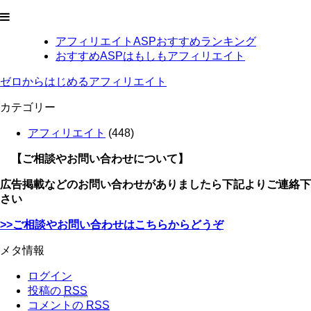
アフィリエイトASPおすすめランキング
おすすめASPはもしもアフィリエイト
ゼロからはじめるアフィリエイト
カテゴリー
アフィリエイト
(448)
【ご相談やお問い合わせについて】
広告掲載などのお問い合わせがありましたら下記よりご連絡下
さい
>>ご相談やお問い合わせはこちらからどうぞ
メタ情報
ログイン
投稿の
RSS
コメントの
RSS