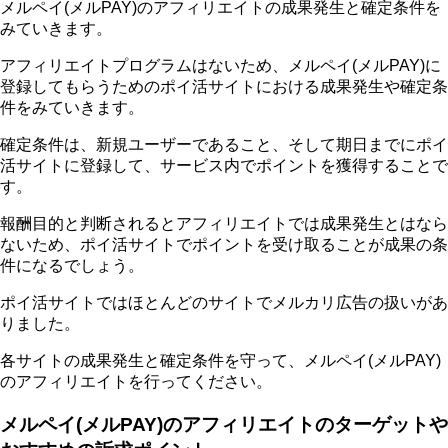
メルペイ(メルPAY)のアフィリエイトの成果発生と確定条件を
みていきます。
アフィリエイトプログラムはないため、メルペイ(メルPAY)に
登録してもらうためのポイ活サイトにおける成果発生や確定条
件をみていきます。
確定条件は、新規ユーザーであること、そして期日までにポイ
活サイトに登録して、サービス内でポイントを獲得することで
す。
報酬目的と判断されるとアフィリエイトでは成果発生とはなら
ないため、ポイ活サイトでポイントを受け取ることが成果の条
件になるでしょう。
ポイ活サイトではほとんどのサイトでメルカリ広告の扱いがあ
りました。
各サイトの成果発生と確定条件を守って、メルペイ(メルPAY)
のアフィリエイトを行ってください。
メルペイ(メルPAY)のアフィリエイトのターゲットや