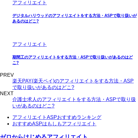
アフィリエイト
デジタルハリウッドのアフィリエイトをする方法・ASPで取り扱いが
あるのはどこ?
アフィリエイト
期間工のアフィリエイトをする方法・ASPで取り扱いがあるのはど
こ?
PREV
楽天PAY(楽天ペイ)のアフィリエイトをする方法・ASP
で取り扱いがあるのはどこ?
NEXT
介護士求人のアフィリエイトをする方法・ASPで取り扱
いがあるのはどこ?
アフィリエイトASPおすすめランキング
おすすめASPはもしもアフィリエイト
ゼロからはじめるアフィリエイト