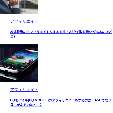
アフィリエイト
株式投資のアフィリエイトをする方法・ASPで取り扱いがあるのはど
こ?
アフィリエイト
UQモバイル(UQ MOBILE)のアフィリエイトをする方法・ASPで取り
扱いがあるのはどこ?