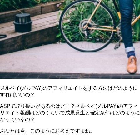
メルペイ(メルPAY)のアフィリエイトをする方法はどのように
すればいいの？
ASPで取り扱いがあるのはどこ？メルペイ(メルPAY)のアフィ
リエイト報酬はどのくらいで成果発生と確定条件はどのように
なっているの？
あなたは今、このようにお考えですよね。