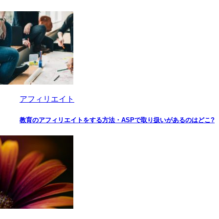
アフィリエイト
教育のアフィリエイトをする方法・ASPで取り扱いがあるのはどこ?