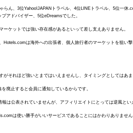
ん、3位Yahoo!JAPANトラベル、4位LINEトラベル、5位一休
アドバイザー、5位eDreamsでした。
世界のマーケットでは強い存在感があるといって差し支えありません。
otels.comは海外への出張者、個人旅行者のマーケットを狙い
込めますがそれほど強いとまではいえませんし、タイミングとしてはあ
腹な特典を廃止すると会員に通知しているからです。
その情報は公表されていませんが、アフィリエイトにとっては逆風とい
els.comは使い勝手がいいサービスであることにはかわりありま