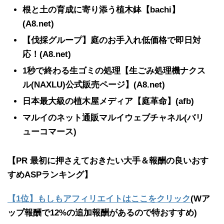
根と土の育成に寄り添う植木鉢【bachi】
(A8.net)
【伐採グループ】庭のお手入れ低価格で即日対
応！(A8.net)
1秒で終わる生ゴミの処理【生ごみ処理機ナクス
ル(NAXLU)公式販売ページ】(A8.net)
日本最大級の植木屋メディア【庭革命】(afb)
マルイのネット通販マルイウェブチャネル(バリ
ューコマース)
【PR 最初に押さえておきたい大手＆報酬の良いおす
すめASPランキング】
【1位】もしもアフィリエイトはここをクリック
(Wア
ップ報酬で12%の追加報酬があるので特おすすめ)